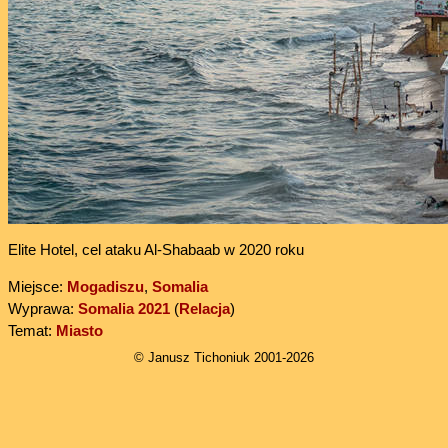
Elite Hotel, cel ataku Al-Shabaab w 2020 roku
Miejsce:
Mogadiszu
,
Somalia
Wyprawa:
Somalia 2021
(
Relacja
)
Temat:
Miasto
© Janusz Tichoniuk 2001-2026