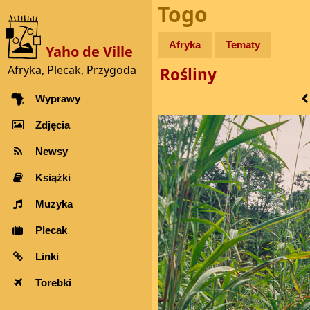
Togo
Afryka
Tematy
Yaho de Ville
Afryka, Plecak, Przygoda
Rośliny
Wyprawy
Zdjęcia
Newsy
Książki
Muzyka
Plecak
Linki
Torebki