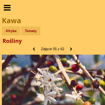
Kawa
Afryka
Tematy
Rośliny
Zdjęcie 55 z 62