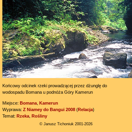
Końcowy odcinek rzeki prowadzącej przez dżunglę do
wodospadu Bomana u podnóża Góry Kamerun
Miejsce:
Bomana
,
Kamerun
Wyprawa:
Z Niamey do Bangui 2008
(
Relacja
)
Temat:
Rzeka
,
Rośliny
© Janusz Tichoniuk 2001-2026