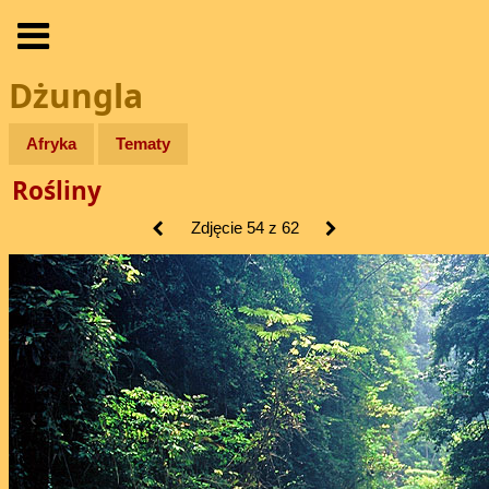
Dżungla
Afryka
Tematy
Rośliny
Zdjęcie 54 z 62