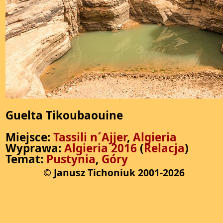
Guelta Tikoubaouine
Miejsce:
Tassili n´Ajjer
,
Algieria
Wyprawa:
Algieria 2016
(
Relacja
)
Temat:
Pustynia
,
Góry
© Janusz Tichoniuk 2001-2026