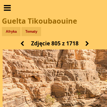
Guelta Tikoubaouine
Afryka
Tematy
Zdjęcie 805 z 1718