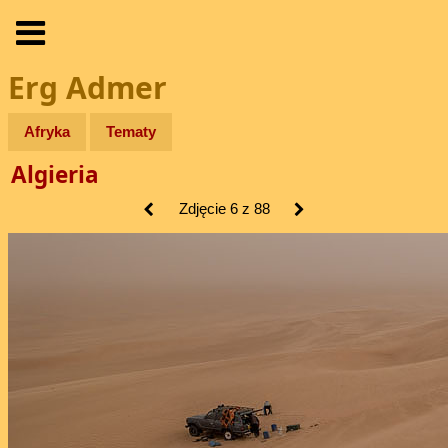
Erg Admer
Afryka
Tematy
Algieria
Zdjęcie 6 z 88