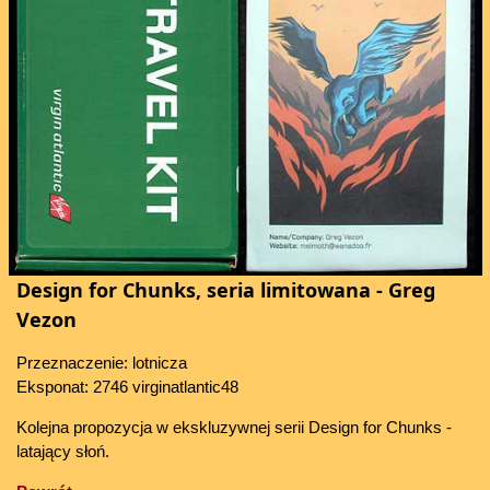
Design for Chunks, seria limitowana - Greg
Vezon
Przeznaczenie: lotnicza
Eksponat: 2746 virginatlantic48
Kolejna propozycja w ekskluzywnej serii Design for Chunks -
latający słoń.