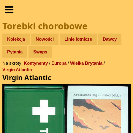
Torebki chorobowe
Kolekcja
Nowości
Linie lotnicze
Dawcy
Pytania
Swaps
Na skróty:
Kontynenty
/
Europa
/
Wielka Brytania
/
Virgin Atlantic
Virgin Atlantic