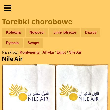
Torebki chorobowe
Kolekcja
Nowości
Linie lotnicze
Dawcy
Pytania
Swaps
Na skróty:
Kontynenty
/
Afryka
/
Egipt
/
Nile Air
Nile Air