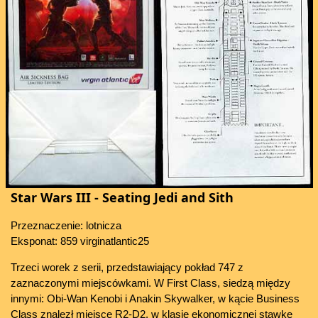
Star Wars III - Seating Jedi and Sith
Przeznaczenie: lotnicza
Eksponat: 859 virginatlantic25
Trzeci worek z serii, przedstawiający pokład 747 z
zaznaczonymi miejscówkami. W First Class, siedzą między
innymi: Obi-Wan Kenobi i Anakin Skywalker, w kącie Business
Class znalezł miejsce R2-D2, w klasie ekonomicznej stawkę