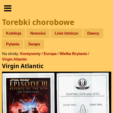
Torebki chorobowe
Kolekcja
Nowości
Linie lotnicze
Dawcy
Pytania
Swaps
Na skróty:
Kontynenty
/
Europa
/
Wielka Brytania
/
Virgin Atlantic
Virgin Atlantic