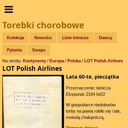
Torebki chorobowe
Kolekcja
Nowości
Linie lotnicze
Dawcy
Pytania
Swaps
Na skróty:
Kontynenty
/
Europa
/
Polska
/
LOT Polish Airlines
LOT Polish Airlines
Lata 60-te, pieczątka
Przeznaczenie: lotnicza
Eksponat: 2164 lot22
W gospodarce niedoborów
torby na pawia robiło się i tak,
metodą chałupniczą.
Pierwszy dawca: