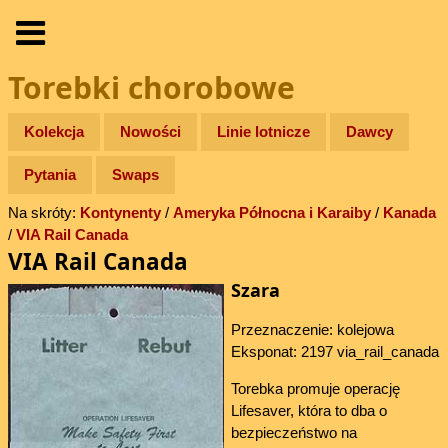
Torebki chorobowe
Kolekcja
Nowości
Linie lotnicze
Dawcy
Pytania
Swaps
Na skróty:
Kontynenty
/
Ameryka Północna i Karaiby
/
Kanada
/
VIA Rail Canada
VIA Rail Canada
Szara
Przeznaczenie: kolejowa
Eksponat: 2197 via_rail_canada
Torebka promuje operację
Lifesaver, która to dba o
bezpieczeństwo na