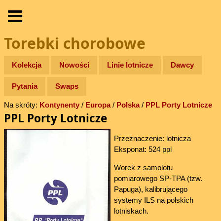
Torebki chorobowe
Kolekcja
Nowości
Linie lotnicze
Dawcy
Pytania
Swaps
Na skróty:
Kontynenty
/
Europa
/
Polska
/
PPL Porty Lotnicze
PPL Porty Lotnicze
Przeznaczenie: lotnicza
Eksponat: 524 ppl
Worek z samolotu
pomiarowego SP-TPA (tzw.
Papuga), kalibrującego
systemy ILS na polskich
lotniskach.