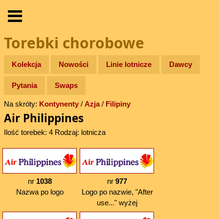
Torebki chorobowe
Kolekcja
Nowości
Linie lotnicze
Dawcy
Pytania
Swaps
Na skróty:
Kontynenty
/
Azja
/
Filipiny
Air Philippines
Ilość torebek: 4 Rodzaj: lotnicza
nr
1038
nr
977
Nazwa po logo
Logo po nazwie, "After
use..." wyżej