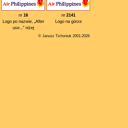
nr
16
nr
2141
Logo po nazwie, „After
Logo na górze
use...” niżej
© Janusz Tichoniuk 2001-2026