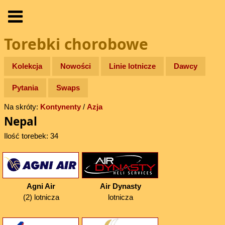
Torebki chorobowe
Kolekcja
Nowości
Linie lotnicze
Dawcy
Pytania
Swaps
Na skróty:
Kontynenty
/
Azja
Nepal
Ilość torebek: 34
Agni Air
Air Dynasty
(2) lotnicza
lotnicza