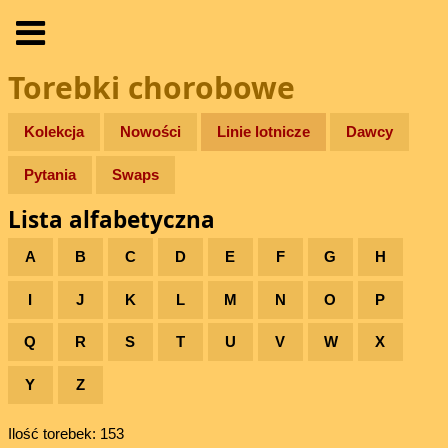
Torebki chorobowe
Kolekcja
Nowości
Linie lotnicze
Dawcy
Pytania
Swaps
Lista alfabetyczna
A
B
C
D
E
F
G
H
I
J
K
L
M
N
O
P
Q
R
S
T
U
V
W
X
Y
Z
Ilość torebek: 153